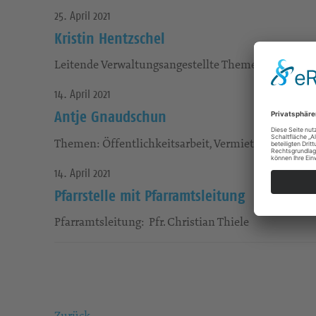
25. April 2021
Kristin Hentzschel
Leitende Verwaltungsangestellte Themen: Finanzw
14. April 2021
Antje Gnaudschun
Themen: Öffentlichkeitsarbeit, Vermietungen, Pach
14. April 2021
Pfarrstelle mit Pfarramtsleitung
Pfarramtsleitung: Pfr. Christian Thiele
Zurück