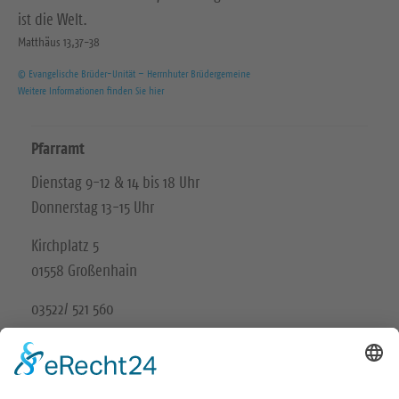
ist die Welt.
Matthäus 13,37-38
© Evangelische Brüder-Unität – Herrnhuter Brüdergemeine
Weitere Informationen finden Sie hier
Pfarramt
Dienstag 9-12 & 14 bis 18 Uhr
Donnerstag 13-15 Uhr
Kirchplatz 5
01558 Großenhain
03522/ 521 560
Unsere Schwesterkirchgemeinde
Ev.-Luth. Kirchgemeinde Gröditz-Frauenhain