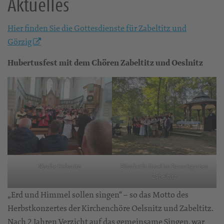
Aktuelles
Hier finden Sie die Gottesdienste für Zabeltitz und
Görzig
Hubertusfest mit dem Chören Zabeltitz und Oeslnitz
Elisabeth-Insel im Barockgarten
Kirche Oelsnitz
Zabeltitz
„Erd und Himmel sollen singen“ – so das Motto des
Herbstkonzertes der Kirchenchöre Oelsnitz und Zabeltitz.
Nach 2 Jahren Verzicht auf das gemeinsame Singen, war