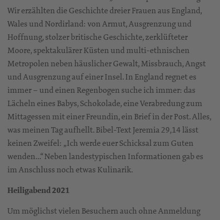
Wir erzählten die Geschichte dreier Frauen aus England,
Wales und Nordirland: von Armut, Ausgrenzung und
Hoffnung, stolzer britische Geschichte, zerklüfteter
Moore, spektakulärer Küsten und multi-ethnischen
Metropolen neben häuslicher Gewalt, Missbrauch, Angst
und Ausgrenzung auf einer Insel. In England regnet es
immer – und einen Regenbogen suche ich immer: das
Lächeln eines Babys, Schokolade, eine Verabredung zum
Mittagessen mit einer Freundin, ein Brief in der Post. Alles,
was meinen Tag aufhellt. Bibel-Text Jeremia 29,14 lässt
keinen Zweifel: „Ich werde euer Schicksal zum Guten
wenden…“ Neben landestypischen Informationen gab es
im Anschluss noch etwas Kulinarik.
Heiligabend 2021
Um möglichst vielen Besuchern auch ohne Anmeldung