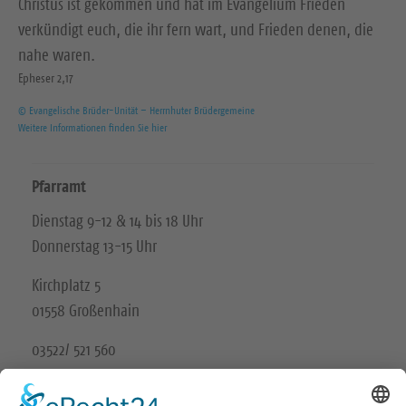
Christus ist gekommen und hat im Evangelium Frieden
verkündigt euch, die ihr fern wart, und Frieden denen, die
nahe waren.
Epheser 2,17
© Evangelische Brüder-Unität – Herrnhuter Brüdergemeine
Weitere Informationen finden Sie hier
Pfarramt
Dienstag 9-12 & 14 bis 18 Uhr
Donnerstag 13-15 Uhr
Kirchplatz 5
01558 Großenhain
03522/ 521 560
Unsere Schwesterkirchgemeinde