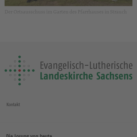
Der Ortsausschuss im Garten des Pfarrhauses in Strauch
Kontakt
Die Losung von heute