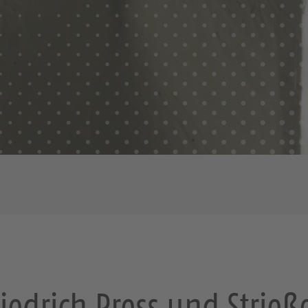
riedrich Press und Strieß