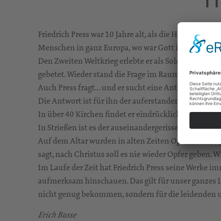
Friedrich Press war 10 Jahre alt, als die Herrscher 
Menschen in ganz Europa, wo war Gott in all dem Mo
Den Zweiten Weltkrieg erlebte er als Soldat, samt V
gebetet. Wieder stand die Frage im Raum, wo war Got
Auch Press fragt… und er sucht eine Antwort.
Die Antwort ist für ihn der auferstandene Christus.
In über 40 Kirchen findet er eindrückliche Bilder für
In Strießen ist es der auseinandergerissene Altar. Ei
Auf dem Altar wurden in alten Zeiten Opfertiere da
sagt, nach Christus soll es nie wieder Opfer geben. 
Im Laufe der Zeit hat Friedrich Press seine Werke i
aufmerksam hinschauen. Das gilt für unser ganzes 
nicht genug bekommen, sondern für die leidenden u
Erich Busse