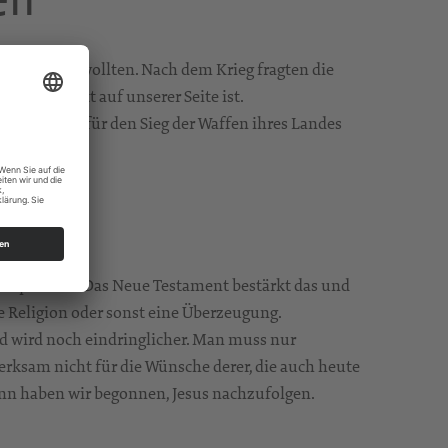
h mehr haben wollten. Nach dem Krieg fragten die
, dass Gott auf unserer Seite ist.
len Ländern für den Sieg der Waffen ihres Landes
n Opfer aus. Das Neue Testament bestärkt das und
ne Religion oder sonst eine Überzeugung.
und wird noch eindringlicher. Man muss nur
ksam nicht für die Wünsche derer, die auch heute
nn haben wir begonnen, Jesus nachzufolgen.