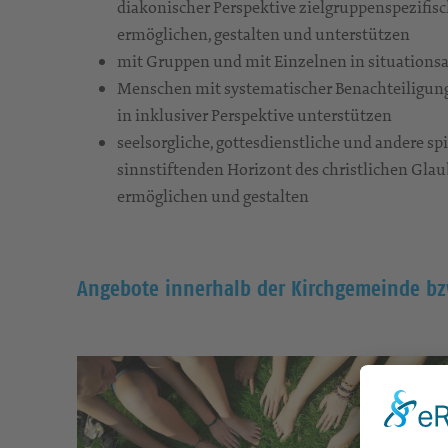
diakonischer Perspektive zielgruppenspezifis
ermöglichen, gestalten und unterstützen
mit Gruppen und mit Einzelnen in situations
Menschen mit systematischer Benachteiligun
in inklusiver Perspektive unterstützen
seelsorgliche, gottesdienstliche und andere sp
sinnstiftenden Horizont des christlichen Glau
ermöglichen und gestalten
Angebote innerhalb der Kirchgemeinde bzw