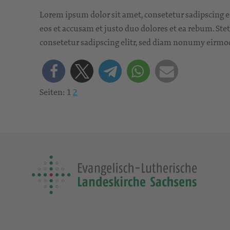
Lorem ipsum dolor sit amet, consetetur sadipscing e
eos et accusam et justo duo dolores et ea rebum. Ste
consetetur sadipscing elitr, sed diam nonumy eirmo
Seiten:
1
2