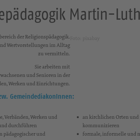
pädagogik Martin-Luth
bereich der Religionspädagogik.
Foto: pixabay
 und Wertvorstellungen im Alltag
zu vermitteln.
Sie arbeiten mit
Erwachsenen und Senioren in der
den, Werken und Einrichtungen.
zw. GemeindediakonInnen:
e, Verbänden, Werken und
an kirchlichen Orten und
 und durchführen
kommunizieren
n pädagogischer und
formale, informelle und 