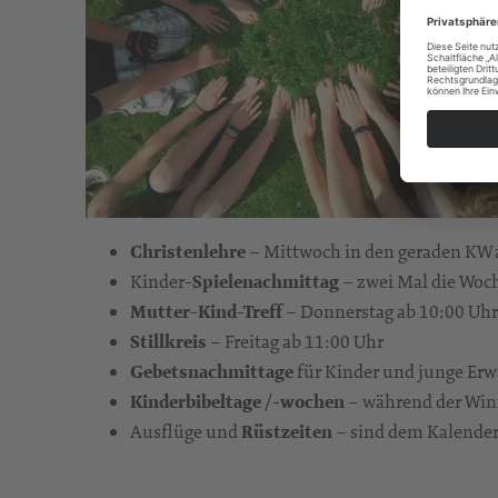
Christenlehre
– Mittwoch in den geraden KW 
Kinder-
Spielenachmittag
– zwei Mal die Woc
Mutter-Kind-Treff
– Donnerstag ab 10:00 Uhr
Stillkreis
– Freitag ab 11:00 Uhr
Gebetsnachmittage
für Kinder und junge Er
Kinderbibeltage
/
-wochen
– während der Win
Ausflüge und
Rüstzeiten
– sind dem Kalende