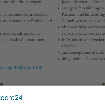
ch und situationsbezogen
Jugendlichen und Erwach
evangelisches Bildungsha
angemessener Form arbeiten
Partnern und Einrichtunge
g und besonderem Förderbedarf
Gemeinwesen, insbesonder
Ehrenamtliche motivieren
irituelle Erfahrungen im
selbsttragender Strukture
bens für alle Generationen
in Teams mit anderen be
arbeiten
zur Konzeptionsentwickl
die gemeindepädagogische 
. regelmäßige Treffs