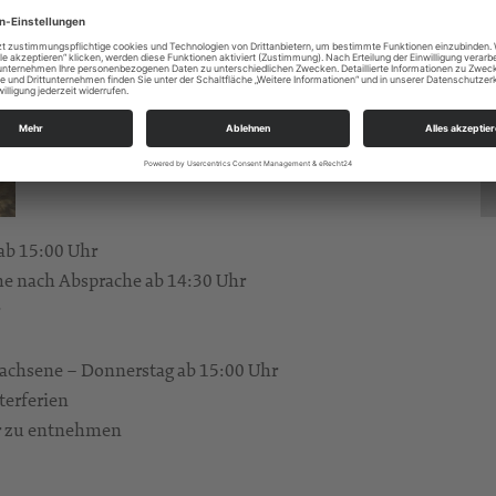
ab 15:00 Uhr
he nach Absprache ab 14:30 Uhr
wachsene – Donnerstag ab 15:00 Uhr
terferien
r zu entnehmen