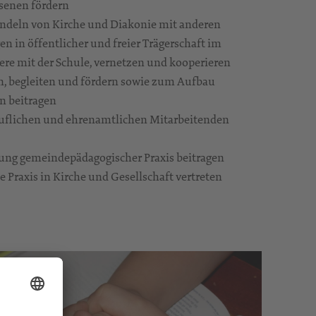
senen fördern
ndeln von Kirche und Diakonie mit anderen
n in öffentlicher und freier Trägerschaft im
e mit der Schule, vernetzen und kooperieren
, begleiten und fördern sowie zum Aufbau
n beitragen
ruflichen und ehrenamtlichen Mitarbeitenden
ung gemeindepädagogischer Praxis beitragen
Praxis in Kirche und Gesellschaft vertreten