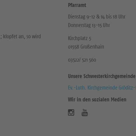
Pfarramt
Dienstag 9-12 & 14 bis 18 Uhr
Donnerstag 13-15 Uhr
; klopfet an, so wird
Kirchplatz 5
01558 Großenhain
03522/ 521 560
Unsere Schwesterkirchgemeinde
Ev.-Luth. Kirchgemeinde Gröditz
Wir in den sozialen Medien
B
B
e
e
s
s