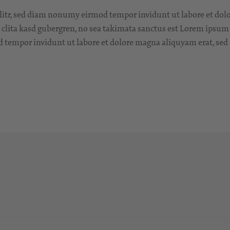
litr, sed diam nonumy eirmod tempor invidunt ut labore et dol
t clita kasd gubergren, no sea takimata sanctus est Lorem ipsum
d tempor invidunt ut labore et dolore magna aliquyam erat, sed