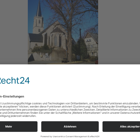
St.-Urban-Kirche Wantewitz
ie
Bands/Gospelchöre/Liedermacher/Musical
Bertram Quosdorf; Sax & weitere Musiker
frei
http://Kirchplatz 1/ Marienkirche Großenhain
Konzerte/Theater/Musik