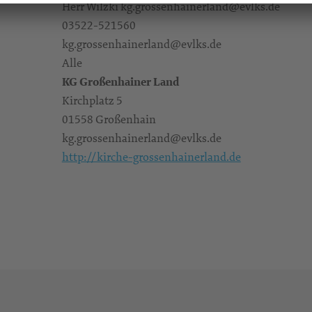
Herr Wilzki kg.grossenhainerland@evlks.de
03522-521560
kg.grossenhainerland@evlks.de
Alle
KG Großenhainer Land
Kirchplatz 5
01558 Großenhain
kg.grossenhainerland@evlks.de
http://kirche-grossenhainerland.de