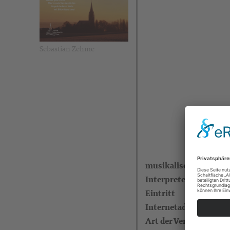
Sebastian Zehme
musikalische Kategor
Interpreten
Eintritt
Internetadresse
Art der Veranstaltung