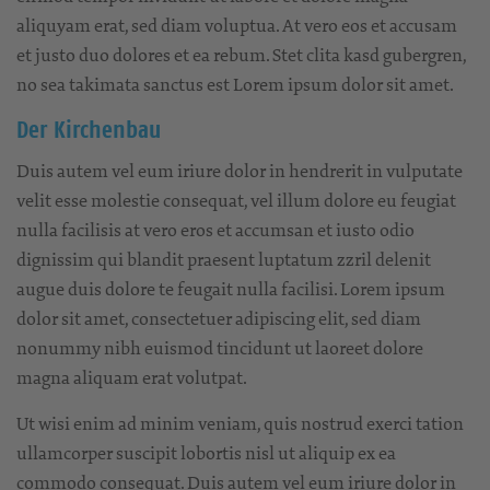
aliquyam erat, sed diam voluptua. At vero eos et accusam
et justo duo dolores et ea rebum. Stet clita kasd gubergren,
no sea takimata sanctus est Lorem ipsum dolor sit amet.
Der Kirchenbau
Duis autem vel eum iriure dolor in hendrerit in vulputate
velit esse molestie consequat, vel illum dolore eu feugiat
nulla facilisis at vero eros et accumsan et iusto odio
dignissim qui blandit praesent luptatum zzril delenit
augue duis dolore te feugait nulla facilisi. Lorem ipsum
dolor sit amet, consectetuer adipiscing elit, sed diam
nonummy nibh euismod tincidunt ut laoreet dolore
magna aliquam erat volutpat.
Ut wisi enim ad minim veniam, quis nostrud exerci tation
ullamcorper suscipit lobortis nisl ut aliquip ex ea
commodo consequat. Duis autem vel eum iriure dolor in