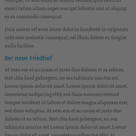
volutpat. Ut wisi enim ad minim veniam, quis nostrud
exerci tation ullamcorper suscipit lobortis nisl ut aliquip
ex ea commodo consequat.
Duis autem vel eum iriure dolor in hendrerit in vulputate
velit esse molestie consequat, vel illum dolore eu feugiat
nulla facilisis.
Der neue Friedhof
At vero eos et accusam et justo duo dolores et ea rebum.
Stet clita kasd gubergren, no sea takimata sanctus est
Lorem ipsum dolor sit amet. Lorem ipsum dolor sit amet,
consetetur sadipscing elitr, sed diam nonumy eirmod
tempor invidunt ut labore et dolore magna aliquyam erat,
sed diam voluptua. At vero eos et accusam et justo duo
dolores et ea rebum. Stet clita kasd gubergren, no sea
takimata sanctus est Lorem ipsum dolor sit amet. Lorem
ipsum dolor sit amet, consetetur sadipscing elitr, At