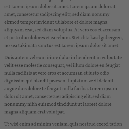
est Lorem ipsum dolor sit amet. Lorem ipsum dolor sit
amet, consetetur sadipscing elitr, sed diam nonumy
eirmod tempor invidunt ut labore et dolore magna
aliquyam erat, sed diam voluptua. At vero eos et accusam
et justo duo dolores et ea rebum. Stet clita kasd gubergren,
no sea takimata sanctus est Lorem ipsum dolor sit amet.
Duis autem vel eum iriure dolor in hendrerit in vulputate
velit esse molestie consequat, vel illum dolore eu feugiat
nulla facilisis at vero eros et accumsan et iusto odio
dignissim qui blandit praesent luptatum zzril delenit
augue duis dolore te feugait nulla facilisi. Lorem ipsum
dolor sit amet, consectetuer adipiscing elit, sed diam
nonummy nibh euismod tincidunt ut laoreet dolore
magna aliquam erat volutpat.
Ut wisi enim ad minim veniam, quis nostrud exerci tation