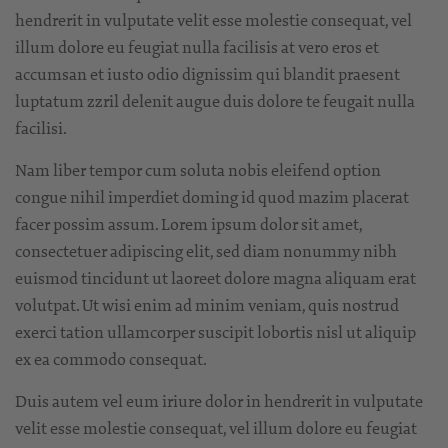
hendrerit in vulputate velit esse molestie consequat, vel
illum dolore eu feugiat nulla facilisis at vero eros et
accumsan et iusto odio dignissim qui blandit praesent
luptatum zzril delenit augue duis dolore te feugait nulla
facilisi.
Nam liber tempor cum soluta nobis eleifend option
congue nihil imperdiet doming id quod mazim placerat
facer possim assum. Lorem ipsum dolor sit amet,
consectetuer adipiscing elit, sed diam nonummy nibh
euismod tincidunt ut laoreet dolore magna aliquam erat
volutpat. Ut wisi enim ad minim veniam, quis nostrud
exerci tation ullamcorper suscipit lobortis nisl ut aliquip
ex ea commodo consequat.
Duis autem vel eum iriure dolor in hendrerit in vulputate
velit esse molestie consequat, vel illum dolore eu feugiat