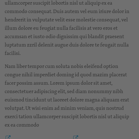
ullamcorper suscipit lobortis nisl ut aliquip ex ea
commodo consequat. Duis autem vel eum iriure dolor in
hendrerit in vulputate velit esse molestie consequat, vel
illum dolore eu feugiat nulla facilisis at vero eros et
accumsan et iusto odio dignissim qui blandit praesent
luptatum zzril delenit augue duis dolore te feugait nulla
facilisi.
Nam liber tempor cum soluta nobis eleifend option
congue nihil imperdiet doming id quod mazim placerat
facer possim assum. Lorem ipsum dolor sit amet,
consectetuer adipiscing elit, sed diam nonummy nibh
euismod tincidunt ut laoreet dolore magna aliquam erat
volutpat. Ut wisi enim ad minim veniam, quis nostrud
exerci tation ullamcorper suscipit lobortis nisl ut aliquip
ex ea commodo