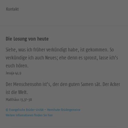
Kontakt
Die Losung von heute
Siehe, was ich früher verkündigt habe, ist gekommen. So
verkündige ich auch Neues; ehe denn es sprosst, lasse ich’s
euch hören.
Jesaja 42,9
Der Menschensohn ist’s, der den guten Samen sät. Der Acker
ist die Welt.
Matthäus 13,37-38
© Evangelische Brüder-Unität – Herrnhuter Brüdergemeine
Weitere Informationen finden Sie hier