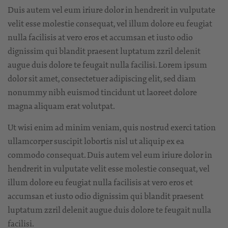
Duis autem vel eum iriure dolor in hendrerit in vulputate
velit esse molestie consequat, vel illum dolore eu feugiat
nulla facilisis at vero eros et accumsan et iusto odio
dignissim qui blandit praesent luptatum zzril delenit
augue duis dolore te feugait nulla facilisi. Lorem ipsum
dolor sit amet, consectetuer adipiscing elit, sed diam
nonummy nibh euismod tincidunt ut laoreet dolore
magna aliquam erat volutpat.
Ut wisi enim ad minim veniam, quis nostrud exerci tation
ullamcorper suscipit lobortis nisl ut aliquip ex ea
commodo consequat. Duis autem vel eum iriure dolor in
hendrerit in vulputate velit esse molestie consequat, vel
illum dolore eu feugiat nulla facilisis at vero eros et
accumsan et iusto odio dignissim qui blandit praesent
luptatum zzril delenit augue duis dolore te feugait nulla
facilisi.