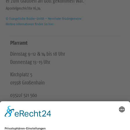
er zum Glauben an Gott gekommen war.
Apostelgeschichte 16,34
© Evangelische Brüder-Unität – Herrnhuter Brüdergemeine
Weitere Informationen finden Sie hier
Pfarramt
Dienstag 9-12 & 14 bis 18 Uhr
Donnerstag 13-15 Uhr
Kirchplatz 5
01558 Großenhain
03522/ 521 560
Unsere Schwesterkirchgemeinde
Ev.-Luth. Kirchgemeinde Gröditz-Frauenhain