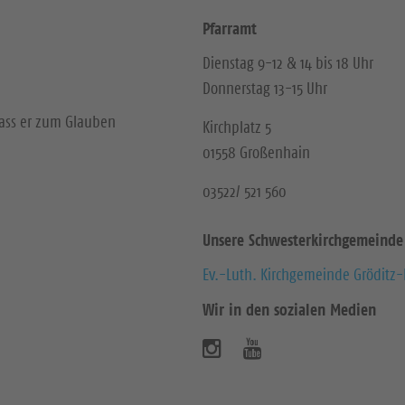
Pfarramt
Dienstag 9-12 & 14 bis 18 Uhr
Donnerstag 13-15 Uhr
dass er zum Glauben
Kirchplatz 5
01558 Großenhain
03522/ 521 560
Unsere Schwesterkirchgemeinde
Ev.-Luth. Kirchgemeinde Gröditz
Wir in den sozialen Medien
B
B
e
e