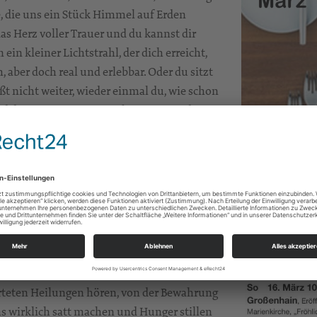
e, die uns ein Stück Himmel auf Erden
das Herz voller Trauer und du kannst dir
ein kleiner Lichtstrahl, der dich erreicht,
h, aber doch real und erlebbar. Oder du sitzt
ßt nicht weiter, wieder einmal du, wie schon
und du gewinnst neuen Lebensmut. Ja, dann
den. Aber was kann der Mensch tun, damit
ür tun? Welche Rolle spielt dabei der Glaube
agen, wie eben hier angedeutet, auch den
zählt sie in vielen kraftvollen Bildern und
achen, uns danach auszustrecken. 7
elwoche aufgreifen. Sie erzählen davon:
en fließt und das Erlebte Lust darauf macht,
rteten Heilungen hören, von der Bewahrung
s wirklich satt machen und Hunger stillen