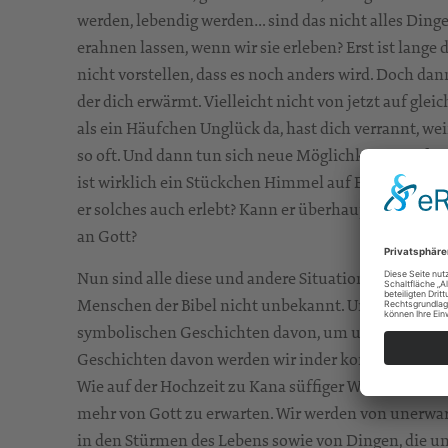
werden, lebendig werden… sind das nicht alles Ding
erahnen lassen, wenn wir sie erleben? Erst ist lange 
nicht vorstellen, dass es noch anders wird. Doch dann 
der dich erwärmt. Vielleicht nicht von jetzt auf gleic
als ein Häufchen Unglück da, hast dich verrannt, wei
so oft. Und dann tun sich neue Möglichkeiten auf 
ist wirklich ein Stückchen Himmel auf Erden gewor
er solches auch erlebt? Kann er überhaupt etwas daf
an Gott?
Nun sind alle diese und andere Situationen sowie Fr
Menschen der Bibel nicht unbekannt. Unermüdlich er
symbolischen Geschichten davon, um uns Mut zu m
Geschichten davon werden wir inder kommenden Bib
Wie auf der Hochzeit zu Kana süffiger Wein in Ström
mehr von Gott zu erwarten. Wir werden von unerwa
in den Stürmen des Lebens sowie von Dingen, die un