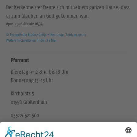
Der Kerkermeister freute sich mit seinem ganzen Hause, dass
er zum Glauben an Gott gekommen war.
Apostelgeschichte 16,34
© Evangelische Brüder-Unität – Herrnhuter Brüdergemeine
Weitere Informationen finden Sie hier
Pfarramt
Dienstag 9-12 & 14 bis 18 Uhr
Donnerstag 13-15 Uhr
Kirchplatz 5
01558 Großenhain
03522/ 521 560
Unsere Schwesterkirchgemeinde