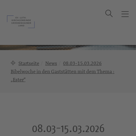
Suche
T
o
g
g
l
e
n
Startseite
News
08.03-15.03.2026
a
Bibelwoche in den Gaststätten mit dem Thema :
v
„Ester“
i
g
a
t
i
o
08.03-15.03.2026
n