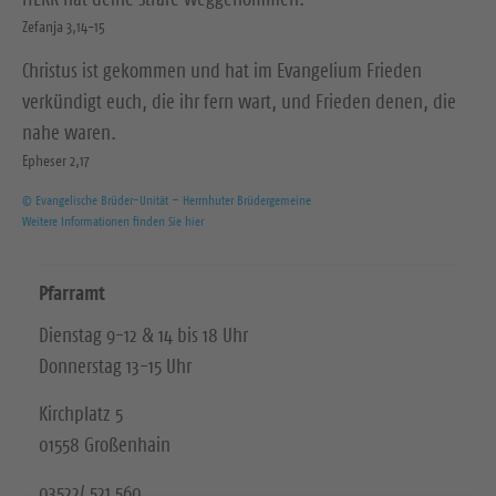
Zefanja 3,14-15
Christus ist gekommen und hat im Evangelium Frieden
verkündigt euch, die ihr fern wart, und Frieden denen, die
nahe waren.
Epheser 2,17
© Evangelische Brüder-Unität – Herrnhuter Brüdergemeine
Weitere Informationen finden Sie hier
Pfarramt
Dienstag 9-12 & 14 bis 18 Uhr
Donnerstag 13-15 Uhr
Kirchplatz 5
01558 Großenhain
03522/ 521 560