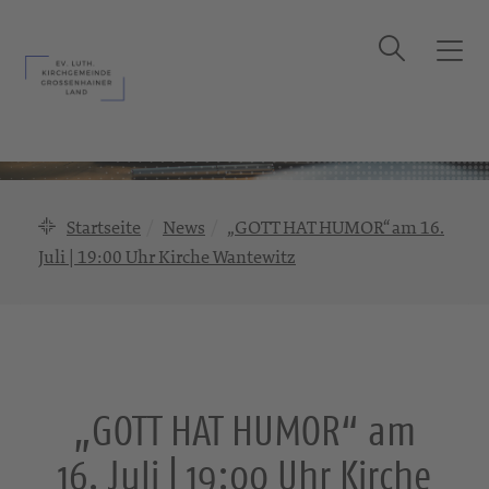
Suche
T
o
g
g
l
e
n
Startseite
News
„GOTT HAT HUMOR“ am 16.
a
Juli | 19:00 Uhr Kirche Wantewitz
v
i
g
a
t
i
„GOTT HAT HUMOR“ am
o
n
16. Juli | 19:00 Uhr Kirche