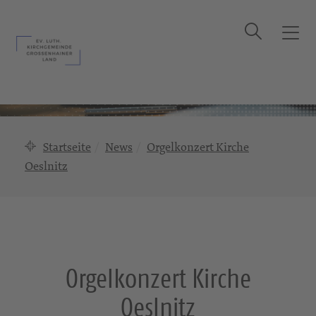
Suche
T
o
g
g
l
e
n
Startseite
News
Orgelkonzert Kirche
a
Oeslnitz
v
i
g
a
t
i
Orgelkonzert Kirche
o
n
Oeslnitz