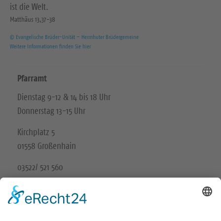
ist die Welt.
Matthäus 13,37-38
© Evangelische Brüder-Unität – Herrnhuter Brüdergemeine
Weitere Informationen finden Sie hier
Pfarramt
Dienstag 9-12 & 14 bis 18 Uhr
Donnerstag 13-15 Uhr
Kirchplatz 5
01558 Großenhain
03522/ 521 560
Unsere Schwesterkirchgemeinde
Ev.-Luth. Kirchgemeinde Gröditz-Frauenhain