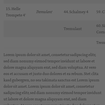
15. Helle
44. Schalmey 4
59. C
Tremulant
Trompete 4′
60. S
Tremulant
Corne
Trem
Lorem ipsum dolor sit amet, consetetur sadipscing elitr,
sed diam nonumy eirmod tempor invidunt ut labore et
dolore magna aliquyam erat, sed diam voluptua. At vero
eos et accusam et justo duo dolores et ea rebum. Stet clita
kasd gubergren, no sea takimata sanctus est Lorem ipsum
dolor sit amet. Lorem ipsum dolor sit amet, consetetur
sadipscing elitr, sed diam nonumy eirmod tempor invidunt
ut labore et dolore magna aliquyam erat, sed diam