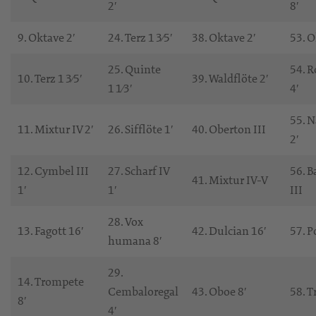
2′
8′
9. Oktave 2′
24. Terz 1 3⁄5′
38. Oktave 2′
53. O
25. Quinte
54. 
10. Terz 1 3⁄5′
39. Waldflöte 2′
1 1⁄3′
4′
55. 
11. Mixtur IV 2′
26. Sifflöte 1′
40. Oberton III
2′
12. Cymbel III
27. Scharf IV
56. B
41. Mixtur IV-V
1′
1′
III
28. Vox
13. Fagott 16′
42. Dulcian 16′
57. P
humana 8′
29.
14. Trompete
Cembaloregal
43. Oboe 8′
58. T
8′
4′