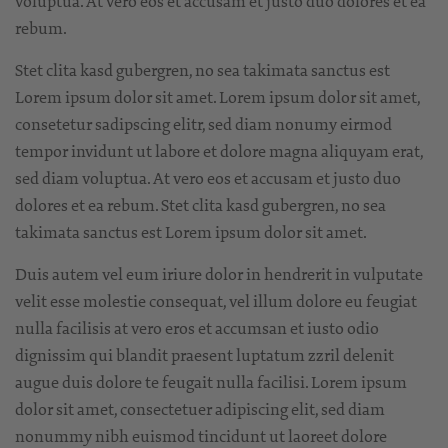
voluptua. At vero eos et accusam et justo duo dolores et ea
rebum.
Stet clita kasd gubergren, no sea takimata sanctus est
Lorem ipsum dolor sit amet. Lorem ipsum dolor sit amet,
consetetur sadipscing elitr, sed diam nonumy eirmod
tempor invidunt ut labore et dolore magna aliquyam erat,
sed diam voluptua. At vero eos et accusam et justo duo
dolores et ea rebum. Stet clita kasd gubergren, no sea
takimata sanctus est Lorem ipsum dolor sit amet.
Duis autem vel eum iriure dolor in hendrerit in vulputate
velit esse molestie consequat, vel illum dolore eu feugiat
nulla facilisis at vero eros et accumsan et iusto odio
dignissim qui blandit praesent luptatum zzril delenit
augue duis dolore te feugait nulla facilisi. Lorem ipsum
dolor sit amet, consectetuer adipiscing elit, sed diam
nonummy nibh euismod tincidunt ut laoreet dolore