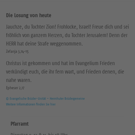
Die Losung von heute
Jauchze, du Tochter Zion! Frohlocke, Israel! Freue dich und sei
fröhlich von ganzem Herzen, du Tochter Jerusalem! Denn der
HERR hat deine Strafe weggenommen.
Zefanja 3,14-15
Christus ist gekommen und hat im Evangelium Frieden
verkündigt euch, die ihr fern wart, und Frieden denen, die
nahe waren.
Epheser 2,17
© Evangelische Brüder-Unität – Herrnhuter Brüdergemeine
Weitere Informationen finden Sie hier
Pfarramt