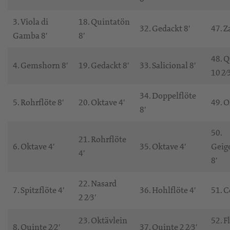
3. Viola di
18. Quintatön
32. Gedackt 8′
47. Z
Gamba 8′
8′
48. 
4. Gemshorn 8′
19. Gedackt 8′
33. Salicional 8′
10 2⁄
34. Doppelflöte
5. Rohrflöte 8′
20. Oktave 4′
49. O
8′
50.
21. Rohrflöte
6. Oktave 4′
35. Oktave 4′
Geig
4′
8′
22. Nasard
7. Spitzflöte 4′
36. Hohlflöte 4′
51. C
2 2⁄3′
23. Oktävlein
52. F
8. Quinte 2⁄2′
37. Quinte 2 2⁄3′