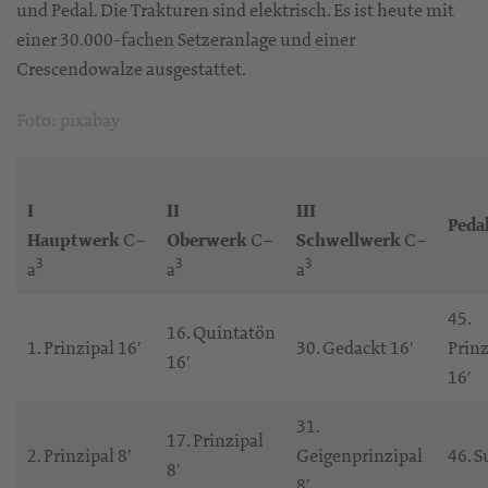
und Pedal. Die Trakturen sind elektrisch. Es ist heute mit
einer 30.000-fachen Setzeranlage und einer
Crescendowalze ausgestattet.
Foto: pixabay
I
II
III
Peda
Hauptwerk
C–
Oberwerk
C–
Schwellwerk
C–
3
3
3
a
a
a
45.
16. Quintatön
1. Prinzipal 16′
30. Gedackt 16′
Prinz
16′
16′
31.
17. Prinzipal
2. Prinzipal 8′
Geigenprinzipal
46. S
8′
8′