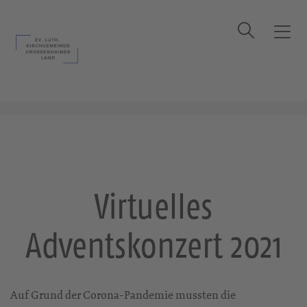
Suche
T
o
g
Startseite
Virtuelles Adventskonzert 2021
g
l
e
n
a
v
i
Virtuelles
g
a
Adventskonzert 2021
t
i
o
n
Auf Grund der Corona-Pandemie mussten die