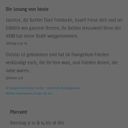
Die Losung von heute
Jauchze, du Tochter Zion! Frohlocke, Israel! Freue dich und sei
fröhlich von ganzem Herzen, du Tochter Jerusalem! Denn der
HERR hat deine Strafe weggenommen.
Zefanja 3,14-15
Christus ist gekommen und hat im Evangelium Frieden
verkündigt euch, die ihr fern wart, und Frieden denen, die
nahe waren.
Epheser 2,17
© Evangelische Brüder-Unität – Herrnhuter Brüdergemeine
Weitere Informationen finden Sie hier
Pfarramt
Dienstag 9-12 & 14 bis 18 Uhr