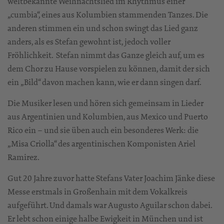
weltbekannte Weihnachtslied im Rhythmus einer
„cumbia“, eines aus Kolumbien stammenden Tanzes. Die
anderen stimmen ein und schon swingt das Lied ganz
anders, als es Stefan gewohnt ist, jedoch voller
Fröhlichkeit. Stefan nimmt das Ganze gleich auf, um es
dem Chor zu Hause vorspielen zu können, damit der sich
ein „Bild“ davon machen kann, wie er dann singen darf.
Die Musiker lesen und hören sich gemeinsam in Lieder
aus Argentinien und Kolumbien, aus Mexico und Puerto
Rico ein – und sie üben auch ein besonderes Werk: die
„Misa Criolla“ des argentinischen Komponisten Ariel
Ramirez.
Gut 20 Jahre zuvor hatte Stefans Vater Joachim Jänke diese
Messe erstmals in Großenhain mit dem Vokalkreis
aufgeführt. Und damals war Augusto Aguilar schon dabei.
Er lebt schon einige halbe Ewigkeit in München und ist