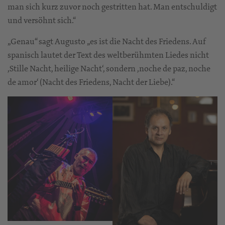
man sich kurz zuvor noch gestritten hat. Man entschuldigt
und versöhnt sich.“
„Genau“ sagt Augusto „es ist die Nacht des Friedens. Auf
spanisch lautet der Text des weltberühmten Liedes nicht
,Stille Nacht, heilige Nacht‘, sondern ,noche de paz, noche
de amor‘ (Nacht des Friedens, Nacht der Liebe).“