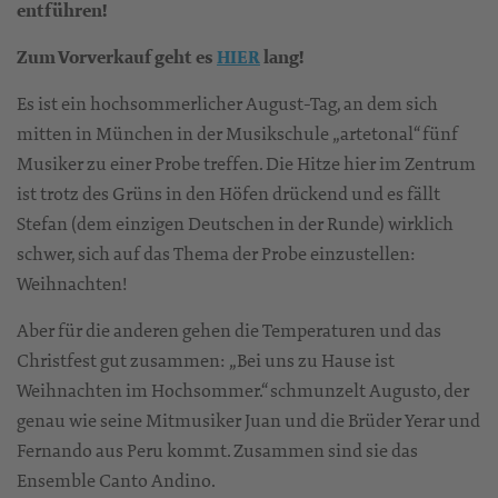
entführen!
Zum Vorverkauf geht es
HIER
lang!
Es ist ein hochsommerlicher August-Tag, an dem sich
mitten in München in der Musikschule „artetonal“ fünf
Musiker zu einer Probe treffen. Die Hitze hier im Zentrum
ist trotz des Grüns in den Höfen drückend und es fällt
Stefan (dem einzigen Deutschen in der Runde) wirklich
schwer, sich auf das Thema der Probe einzustellen:
Weihnachten!
Aber für die anderen gehen die Temperaturen und das
Christfest gut zusammen: „Bei uns zu Hause ist
Weihnachten im Hochsommer.“ schmunzelt Augusto, der
genau wie seine Mitmusiker Juan und die Brüder Yerar und
Fernando aus Peru kommt. Zusammen sind sie das
Ensemble Canto Andino.