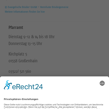
© Evangelische Brüder-Unität – Herrnhuter Brüdergemeine
Weitere Informationen finden Sie hier
Pfarramt
Dienstag 9-12 & 14 bis 18 Uhr
Donnerstag 13-15 Uhr
Kirchplatz 5
01558 Großenhain
03522/ 521 560
Unsere Schwesterkirchgemeinde
Ev.-Luth. Kirchgemeinde Gröditz-Frauenhain
Wir in den sozialen Medien