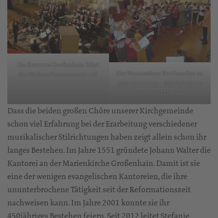
Die Kantorei Großenhain führt
Der Wantewitzer Kirchenchor ist
das Weihnachtsoratorium auf.
gern unterwegs – hier bei einem
Konzert in Litauen.
Dass die beiden großen Chöre unserer Kirchgemeinde
schon viel Erfahrung bei der Erarbeitung verschiedener
musikalischer Stilrichtungen haben zeigt allein schon ihr
langes Bestehen. Im Jahre 1551 gründete Johann Walter die
Kantorei an der Marienkirche Großenhain. Damit ist sie
eine der wenigen evangelischen Kantoreien, die ihre
ununterbrochene Tätigkeit seit der Reformationszeit
nachweisen kann. Im Jahre 2001 konnte sie ihr
450jähriges Bestehen feiern. Seit 2012 leitet Stefanie