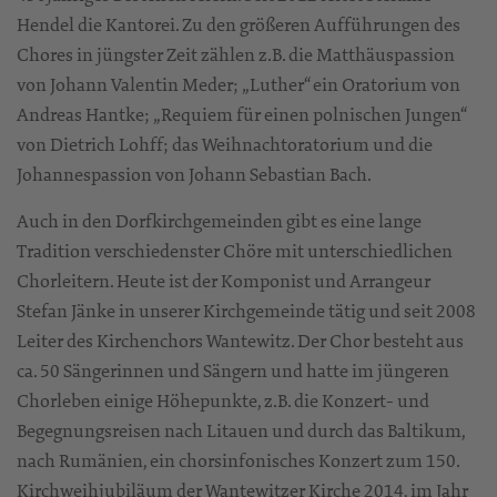
Hendel die Kantorei. Zu den größeren Aufführungen des
Chores in jüngster Zeit zählen z.B. die Matthäuspassion
von Johann Valentin Meder; „Luther“ ein Oratorium von
Andreas Hantke; „Requiem für einen polnischen Jungen“
von Dietrich Lohff; das Weihnachtoratorium und die
Johannespassion von Johann Sebastian Bach.
Auch in den Dorfkirchgemeinden gibt es eine lange
Tradition verschiedenster Chöre mit unterschiedlichen
Chorleitern. Heute ist der Komponist und Arrangeur
Stefan Jänke in unserer Kirchgemeinde tätig und seit 2008
Leiter des Kirchenchors Wantewitz. Der Chor besteht aus
ca. 50 Sängerinnen und Sängern und hatte im jüngeren
Chorleben einige Höhepunkte, z.B. die Konzert- und
Begegnungsreisen nach Litauen und durch das Baltikum,
nach Rumänien, ein chorsinfonisches Konzert zum 150.
Kirchweihjubiläum der Wantewitzer Kirche 2014, im Jahr