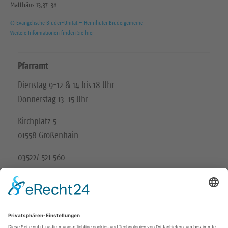
Matthäus 13,37-38
© Evangelische Brüder-Unität – Herrnhuter Brüdergemeine
Weitere Informationen finden Sie hier
Pfarramt
Dienstag 9-12 & 14 bis 18 Uhr
Donnerstag 13-15 Uhr
Kirchplatz 5
01558 Großenhain
03522/ 521 560
Unsere Schwesterkirchgemeinde
Ev.-Luth. Kirchgemeinde Gröditz-Frauenhain
Wir in den sozialen Medien