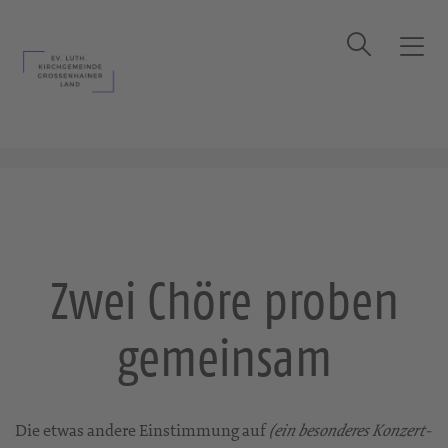
Suche
T
o
g
Startseite
Zwei Chöre proben gemeinsam
g
l
e
n
a
v
i
Zwei Chöre proben
g
a
gemeinsam
t
i
o
n
Die etwas andere Einstimmung auf
(ein besonderes Konzert-