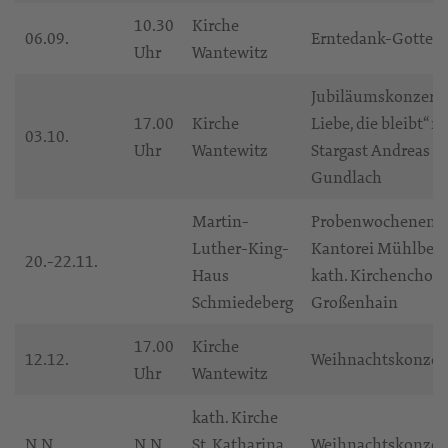
10.30
Kirche
06.09.
Erntedank-Gottesd
Uhr
Wantewitz
Jubiläumskonzert 
17.00
Kirche
Liebe, die bleibt“ m
03.10.
Uhr
Wantewitz
Stargast Andreas
Gundlach
Martin-
Probenwochenende
Luther-King-
Kantorei Mühlberg
20.-22.11.
Haus
kath. Kirchenchor
Schmiedeberg
Großenhain
17.00
Kirche
12.12.
Weihnachtskonzer
Uhr
Wantewitz
kath. Kirche
N.N.
N.N.
St. Katharina
Weihnachtskonzer