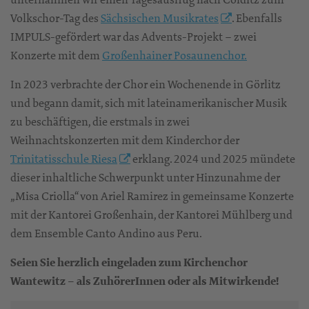
Volkschor-Tag des
Sächsischen Musikrates
. Ebenfalls
IMPULS-gefördert war das Advents-Projekt – zwei
Konzerte mit dem
Großenhainer Posaunenchor.
In 2023 verbrachte der Chor ein Wochenende in Görlitz
und begann damit, sich mit lateinamerikanischer Musik
zu beschäftigen, die erstmals in zwei
Weihnachtskonzerten mit dem Kinderchor der
Trinitatisschule Riesa
erklang. 2024 und 2025 mündete
dieser inhaltliche Schwerpunkt unter Hinzunahme der
„Misa Criolla“ von Ariel Ramirez in gemeinsame Konzerte
mit der Kantorei Großenhain, der Kantorei Mühlberg und
dem Ensemble Canto Andino aus Peru.
Seien Sie herzlich eingeladen zum Kirchenchor
Wantewitz – als ZuhörerInnen oder als Mitwirkende!