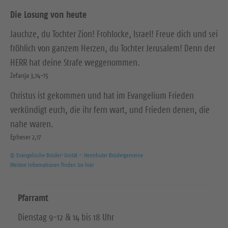
Die Losung von heute
Jauchze, du Tochter Zion! Frohlocke, Israel! Freue dich und sei
fröhlich von ganzem Herzen, du Tochter Jerusalem! Denn der
HERR hat deine Strafe weggenommen.
Zefanja 3,14-15
Christus ist gekommen und hat im Evangelium Frieden
verkündigt euch, die ihr fern wart, und Frieden denen, die
nahe waren.
Epheser 2,17
© Evangelische Brüder-Unität – Herrnhuter Brüdergemeine
Weitere Informationen finden Sie hier
Pfarramt
Dienstag 9-12 & 14 bis 18 Uhr