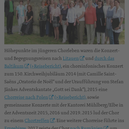
Höhepunkte im jüngeren Chorleben waren die Konzert-
und Begegnungsreisen nach
Litauen
und
durch das
Baltikum
(>Reisebericht)
, ein chorsinfonisches Konzert
zum 150. Kirchweihjubiläum 2014 (mit Camille Saint-
Saëns „Oratorio de Noël“ und der Uraufführung von Stefan
Jänkes Adventskantate „Gott sei Dank“), 2015 eine
Chorreise nach Polen
(>Reisebericht),
sowie
gemeinsame Konzerte mit der Kantorei Mühlberg/Elbe in
der Adventszeit 2015, 2016 und 2019. 2015 lud der Chor
zu einem
Chortreffen
. Eine weitere Chorreise führte ins
Erzgebirge
. 2017 reiste der Chor
nach Rumänien
, um