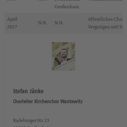
Großenhain
April
öffentliches Chor-
N.N.
N.N.
2027
Vergnügen mit Tanz
Stefan Jänke
Chorleiter Kirchenchor Wantewitz
Radeburger Str. 23